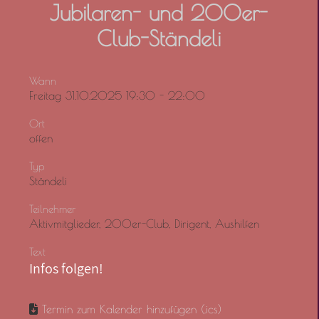
Jubilaren- und 200er-
Club-Ständeli
Wann
Freitag 31.10.2025 19:30 - 22:00
Ort
offen
Typ
Ständeli
Teilnehmer
Aktivmitglieder, 200er-Club, Dirigent, Aushilfen
Text
Infos folgen!
Termin zum Kalender hinzufügen (.ics)